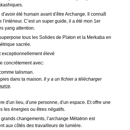
 akashiques.
are d'avoir été humain avant d'être Archange. Il connaît
l'intérieur. C’est un super guide, il a été mon 1er
rès yang attention.
uperpose tous les Solides de Platon et la Merkaba en
étrique sacrée.
st exceptionnellement élevé
re concrètement avec:
i comme talisman.
opies dans ta maison.
Il y a un fichier a télécharger
ource
.
oire d'un lieu, d'une personne, d'un espace. Et offre une
es les énergies ou êtres négatifs.
e grands changements, l’archange Métatron est
nt aux côtés des travailleurs de lumière.