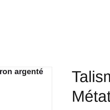
ravailler avec moi
Ateliers et Initiations
Nettoyage éne
Tali
Métat