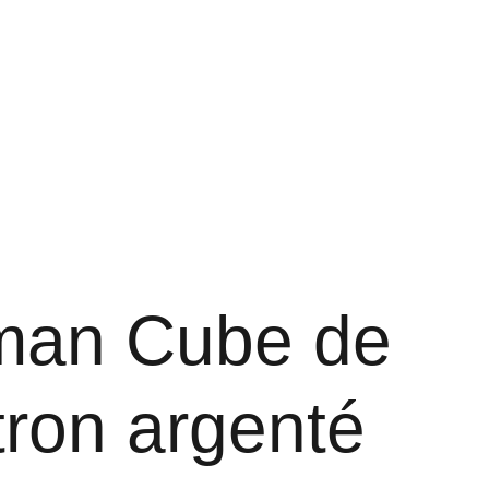
rgétique des lieux
Boutique
Blog
Ressources
sman Cube de
ron argenté