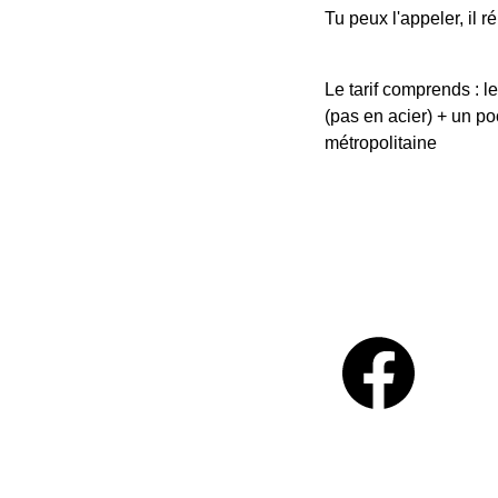
Tu peux l'appeler, il 
Le tarif comprends : l
(pas en acier) + un p
métropolitaine
 d'âme médecine
memedecine@gmail.com
 (66 – Pyrénées-Orientales)
 en présentiel et à distance