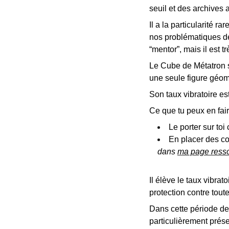
seuil et des archives
Il a la particularité r
nos problématiques de 
“mentor”, mais il est t
Le Cube de Métatron s
une seule figure géom
Son taux vibratoire e
Ce que tu peux en fai
Le porter sur to
En placer des c
dans
ma page ress
Il élève le taux vibrat
protection contre tout
Dans cette période d
particulièrement prése